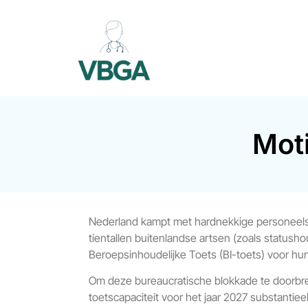
Moti
Nederland kampt met hardnekkige personeelstek
tientallen buitenlandse artsen (zoals status
Beroepsinhoudelijke Toets (BI-toets) voor hu
Om deze bureaucratische blokkade te doorbre
toetscapaciteit voor het jaar 2027 substanti